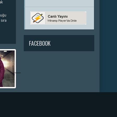
ak
duğu
 sıra
FACEBOOK