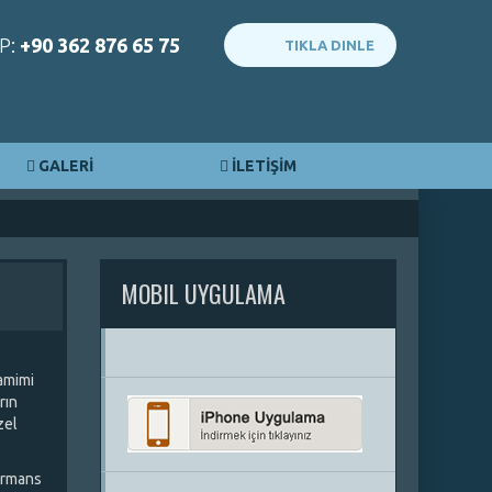
P:
+90 362 876 65 75
TIKLA DINLE
GALERİ
İLETİŞİM
MOBIL UYGULAMA
samimi
rın
zel
ormans